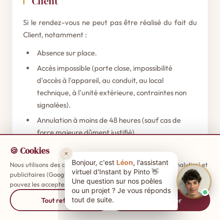
Client
Si le rendez-vous ne peut pas être réalisé du fait du
Client, notamment :
Absence sur place.
Accès impossible (porte close, impossibilité
d'accès à l'appareil, au conduit, au local
technique, à l'unité extérieure, contraintes non
signalées).
Annulation à moins de 48 heures (sauf cas de
force majeure dûment justifié).
Appareil non éteint / non froid (poêles,
🍪 Cookies
cheminées, poêles gaz).
Nous utilisons des cookies de mesure d'audience (Google Analytics) et
publicitaires (Google Ads) pour améliorer votre expérience. Vous
Installation non conforme ou dangereuse ne
pouvez les accepter ou les refuser.
En savoir plus
permettant pas l'intervention en sécurité.
Tout refuser
Tout accepter
Informations erronées transmises à la
souscription rendant l'intervention impossible en