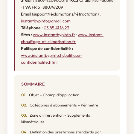
SIRET :
88074720900018 ·
RCS
Chalon-sur-Saône
·
TVA
FR 51 880747209
Email
(support/réclamations/rétractation) :
instantbypinto@gmail.com
Téléphone :
03 85 41 16 23
Sites :
www.instantbypinto.fr
·
www.instant-
chauffage-et-climatisation.fr
Politique de confidentialité :
www.instantbypinto.fr/politique-
confidentialite.html
SOMMAIRE
Objet – Champ d'application
Catégories d'abonnements – Périmètre
Zone d'intervention – Suppléments
kilométriques
Définition des prestations standards par