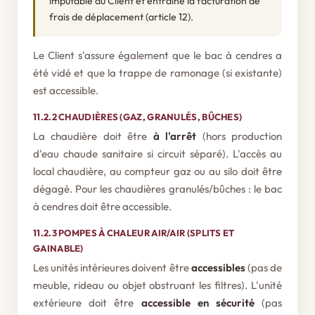
imputable au Client et entraîne la facturation de
frais de déplacement (article 12).
Le Client s'assure également que le bac à cendres a
été vidé et que la trappe de ramonage (si existante)
est accessible.
11.2.2 CHAUDIÈRES (GAZ, GRANULÉS, BÛCHES)
La chaudière doit être
à l'arrêt
(hors production
d'eau chaude sanitaire si circuit séparé). L'accès au
local chaudière, au compteur gaz ou au silo doit être
dégagé. Pour les chaudières granulés/bûches : le bac
à cendres doit être accessible.
11.2.3 POMPES À CHALEUR AIR/AIR (SPLITS ET
GAINABLE)
Les unités intérieures doivent être
accessibles
(pas de
meuble, rideau ou objet obstruant les filtres). L'unité
extérieure doit être
accessible en sécurité
(pas