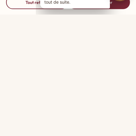
Tout refuser
Tout accepter
🔧
+1 200 installations toutes énergies
🪵
🏠
Spécialiste bois & granulés
Showroom à Dracy-le-Fort
🛡️
🤝
Partenaire Palazzetti
Entretien & ramonage
NOS UNIVERS
Beauté, design et performance
Une sélection parmi les plus grands fabricants européens,
intégrée avec soin dans votre habitat.