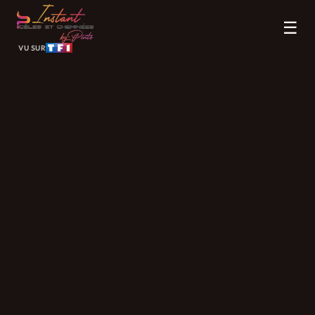
☰
VU SUR