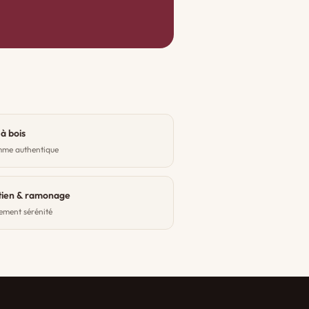
à bois
mme authentique
tien & ramonage
ment sérénité