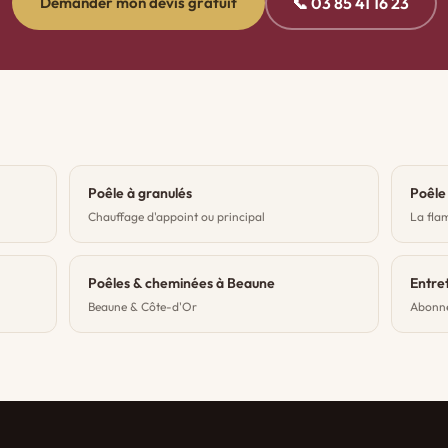
📞 03 85 41 16 23
Demander mon devis gratuit
Poêle à granulés
Poêle 
Chauffage d'appoint ou principal
La fla
Poêles & cheminées à Beaune
Entre
Beaune & Côte-d'Or
Abonne