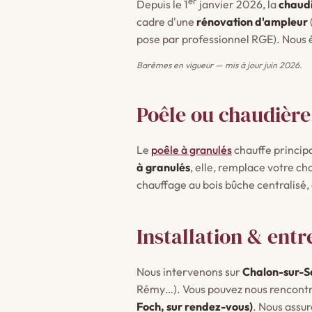
er
Depuis le 1
janvier 2026, la
chaudi
cadre d'une
rénovation d'ampleur
pose par professionnel RGE). Nous ét
Barèmes en vigueur — mis à jour juin 2026.
Poêle ou chaudière 
Le
poêle à granulés
chauffe princip
à granulés
, elle, remplace votre ch
chauffage au bois bûche centralisé,
Installation & entr
Nous intervenons sur
Chalon-sur-S
Rémy…). Vous pouvez nous rencont
Foch, sur rendez-vous)
. Nous assur