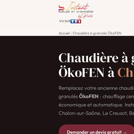
VU SUR
Accueil
› Chaudière à granulés ÖkoFEN
Chaudière à 
ÖkoFEN à
Ch
Remplacez votre ancienne chaudiè
granulés
ÖkoFEN
: chauffage cen
économique et automatique. Insta
Chalon-sur-Saône, Le Creusot, Be
Demander un devis gratuit →