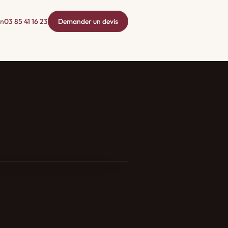
en
03 85 41 16 23
Demander un devis
QualiBois · Prime CEE