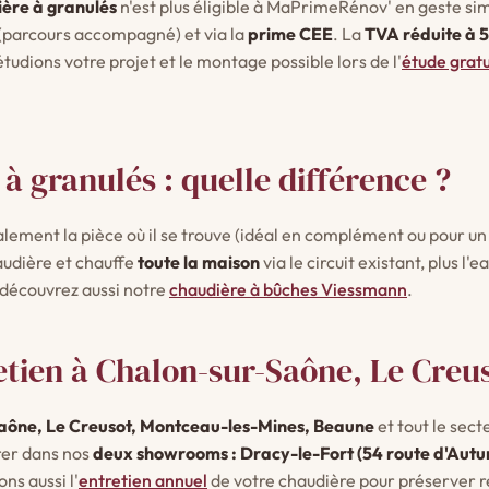
ère à granulés
n'est plus éligible à MaPrimeRénov' en geste sim
(parcours accompagné) et via la
prime CEE
. La
TVA réduite à 5
udions votre projet et le montage possible lors de l'
étude gratu
à granulés : quelle différence ?
alement la pièce où il se trouve (idéal en complément ou pour 
audière et chauffe
toute la maison
via le circuit existant, plus l
 découvrez aussi notre
chaudière à bûches Viessmann
.
etien à Chalon-sur-Saône, Le Creu
aône, Le Creusot, Montceau-les-Mines, Beaune
et tout le sect
rer dans nos
deux showrooms : Dracy-le-Fort (54 route d'Autun
ons aussi l'
entretien annuel
de votre chaudière pour préserver 