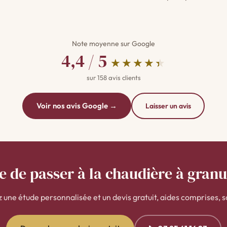
Note moyenne sur Google
4,4 / 5
★★★★★
★★★★★
sur 158 avis clients
Voir nos avis Google →
Laisser un avis
e de passer à la chaudière à granu
 une étude personnalisée et un devis gratuit, aides comprises, s