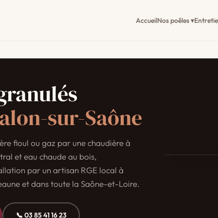
Accueil
Nos poêles ▾
Entreti
granulés
alon-sur-Saône
ÖkoFEN · RGE 
re fioul ou gaz par une chaudière à
tral et eau chaude au bois,
llation par un artisan RGE local à
aune et dans toute la Saône-et-Loire.
📞 03 85 41 16 23