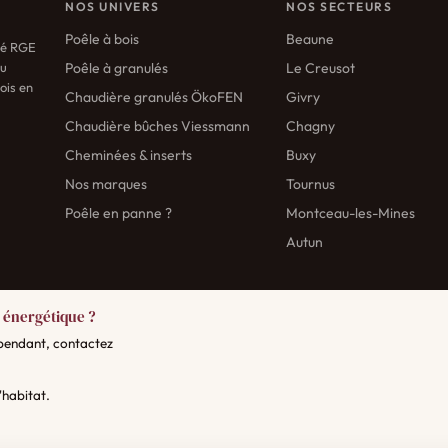
NOS UNIVERS
NOS SECTEURS
Poêle à bois
Beaune
fié RGE
au
Poêle à granulés
Le Creusot
ois en
Chaudière granulés ÖkoFEN
Givry
Chaudière bûches Viessmann
Chagny
Cheminées & inserts
Buxy
Nos marques
Tournus
Poêle en panne ?
Montceau-les-Mines
Autun
 énergétique ?
épendant, contactez
'habitat.