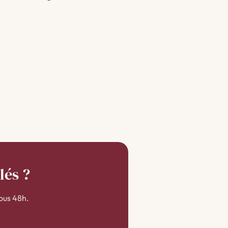
lés ?
ous 48h.